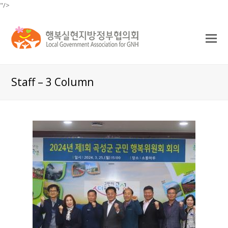
"/>
O
Mo
M
Staff – 3 Column