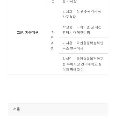
문
럼 이사장
김삼호 전 광주광역시 광
산구청장
박정현 국회의원·전 대전
자
고문, 자문위원
광역시 대덕구청장
문
이지훈 국민총행복정책연
위
구소 연구이사
원
김성민 국민총행복전환포
럼 부이사장·건국대학교 철
학과 명예교수
서울