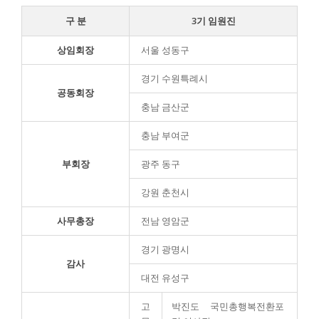
구 분
3기 임원진
상임회장
서울 성동구
경기 수원특례시
공동회장
충남 금산군
충남 부여군
부회장
광주 동구
강원 춘천시
사무총장
전남 영암군
경기 광명시
감사
대전 유성구
고
박진도 국민총행복전환포