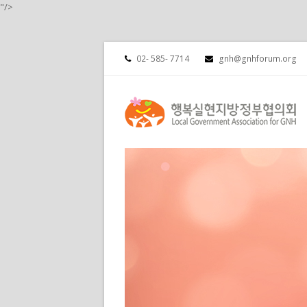
"/>
02- 585- 7714
gnh@gnhforum.org