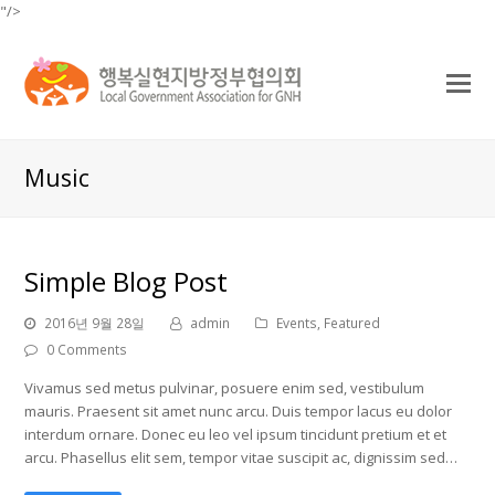
"/>
O
Mo
M
Music
Simple Blog Post
2016년 9월 28일
admin
Events
,
Featured
0 Comments
Vivamus sed metus pulvinar, posuere enim sed, vestibulum
mauris. Praesent sit amet nunc arcu. Duis tempor lacus eu dolor
interdum ornare. Donec eu leo vel ipsum tincidunt pretium et et
arcu. Phasellus elit sem, tempor vitae suscipit ac, dignissim sed…