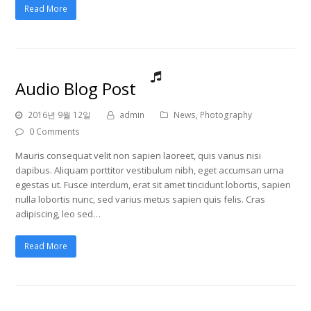
Read More
Audio Blog Post
2016년 9월 12일
admin
News
,
Photography
0 Comments
Mauris consequat velit non sapien laoreet, quis varius nisi
dapibus. Aliquam porttitor vestibulum nibh, eget accumsan urna
egestas ut. Fusce interdum, erat sit amet tincidunt lobortis, sapien
nulla lobortis nunc, sed varius metus sapien quis felis. Cras
adipiscing, leo sed…
Read More