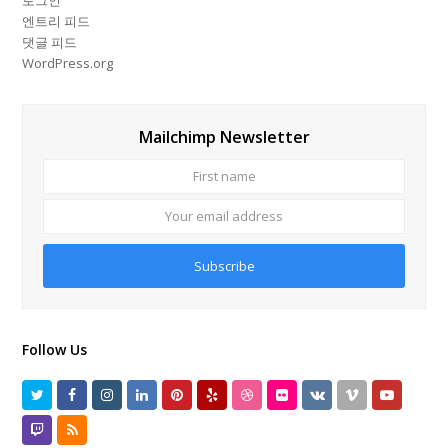
로그인
엔트리 피드
댓글 피드
WordPress.org
Mailchimp Newsletter
First
Your
name
email
addres
Subscribe
Follow Us
Twitter
Facebook
Instagram
LinkedIn
Pinterest
Yelp
Dribbble
Flickr
VK
Vimeo
Youtube
Twitch
RSS