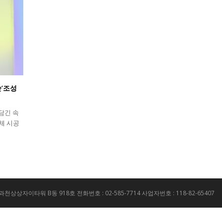
숲’조성
담긴 속
체 시공
 과천상상자이타워 B동 918호 전화번호 : 02-585-7714 사업자번호 : 118-82-65407