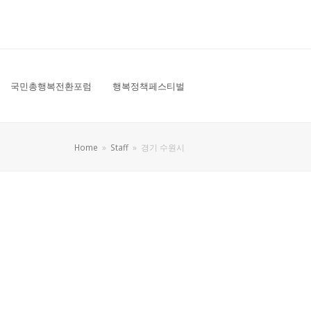
국민총행복전환포럼
행복정책페스티벌
Home
»
Staff
»
경기 수원시