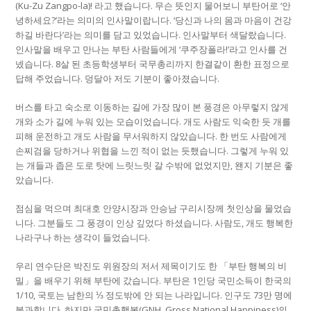
(Ku-Zu Zangpo-la)! 라고 했습니다. 무슨 뜻인지 물어보니 부탄어로 ‘안
녕하세요?’라는 의미의 인사말이랍니다. ‘당신과 나의 몸과 마음이 건강
하길 바란다’라는 의미를 담고 있었습니다. 인사말부터 색달랐습니다.
인사말을 배우고 만나는 부탄 사람들에게 ‘쿠주장폴라!’라고 인사를 건
넸습니다. 8살 된 초등학생부터 국무총리까지 한결같이 환한 표정으로
답해 주었습니다. 덩달아 저도 기분이 좋아졌습니다.
버스를 타고 숙소로 이동하는 길에 가장 많이 본 풍경은 아무렇지 않게
개와 소가 길에 누워 있는 모습이었습니다. 개도 사람도 익숙한 듯 개를
피해 운전하고 개도 사람을 무서워하지 않았습니다. 한 번도 사람에게
손찌검을 당하거나 위협을 느낀 적이 없는 듯했습니다. 그렇게 누워 있
는 개들과 좁은 도로 탓에 느릿느릿 갈 수밖에 없었지만, 왠지 기분은 좋
았습니다.
점심을 먹으며 최대호 안양시장과 안승남 구리시장께 첫인상을 물었습
니다. 그분들도 그 풍경이 인상 깊었다 하셨습니다. 사람도, 개도 행복한
나라구나 하는 생각이 들었습니다.
우리 연수단은 박진도 위원장의 저서 제목이기도 한 「부탄 행복의 비
밀」을 배우기 위해 부탄에 갔습니다. 부탄은 1인당 국민소득이 한국의
1/10, 국토는 남한의 ⅓ 정도밖에 안 되는 나라입니다. 인구도 73만 명에
불과합니다. 하지만 국민총행복(GNH, Gross National Happiness)의