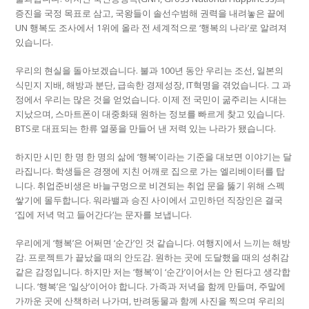
증진을 국정 목표로 삼고, 국왕들이 솔선수범해 권력을 내려놓은 끝에
UN 행복도 조사에서 1위에 올라 전 세계적으로 ‘행복의 나라’로 알려져
있습니다.
우리의 현실을 돌아보겠습니다. 불과 100년 동안 우리는 조선, 일본의
식민지 지배, 해방과 분단, 급속한 경제성장, IT혁명을 겪었습니다. 그 과
정에서 우리는 많은 것을 얻었습니다. 이제 전 국민이 굶주리는 시대는
지났으며, 스마트폰이 대중화돼 원하는 정보를 빠르게 찾고 있습니다.
BTS로 대표되는 한류 열풍을 만들어 낸 저력 있는 나라가 됐습니다.
하지만 시민 한 명 한 명의 삶에 ‘행복’이라는 기준을 대보면 이야기는 달
라집니다. 학생들은 경쟁에 지친 어깨로 집으로 가는 엘리베이터를 탑
니다. 취업준비생은 바늘구멍으로 비견되는 취업 문을 뚫기 위해 스펙
쌓기에 몰두합니다. 워라밸과 승진 사이에서 고민하던 직장인은 결국
‘집에 저녁 먹고 들어간다’는 문자를 보냅니다.
우리에게 ‘행복’은 어쩌면 ‘순간’인 것 같습니다. 여행지에서 느끼는 해방
감. 프로젝트가 끝났을 때의 안도감. 원하는 곳에 도달했을 때의 성취감
같은 감정입니다. 하지만 저는 ‘행복’이 ‘순간’이어서는 안 된다고 생각합
니다. ‘행복’은 ‘일상’이어야 합니다. 가족과 저녁을 함께 만들며, 주말에
가까운 곳에 산책하러 나가며, 반려동물과 함께 사진을 찍으며 우리의