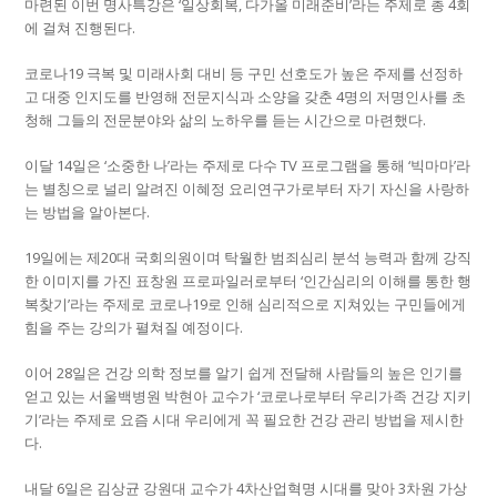
마련된 이번 명사특강은 ‘일상회복, 다가올 미래준비’라는 주제로 총 4회
에 걸쳐 진행된다.
코로나19 극복 및 미래사회 대비 등 구민 선호도가 높은 주제를 선정하
고 대중 인지도를 반영해 전문지식과 소양을 갖춘 4명의 저명인사를 초
청해 그들의 전문분야와 삶의 노하우를 듣는 시간으로 마련했다.
이달 14일은 ‘소중한 나’라는 주제로 다수 TV 프로그램을 통해 ‘빅마마’라
는 별칭으로 널리 알려진 이혜정 요리연구가로부터 자기 자신을 사랑하
는 방법을 알아본다.
19일에는 제20대 국회의원이며 탁월한 범죄심리 분석 능력과 함께 강직
한 이미지를 가진 표창원 프로파일러로부터 ‘인간심리의 이해를 통한 행
복찾기’라는 주제로 코로나19로 인해 심리적으로 지쳐있는 구민들에게
힘을 주는 강의가 펼쳐질 예정이다.
이어 28일은 건강 의학 정보를 알기 쉽게 전달해 사람들의 높은 인기를
얻고 있는 서울백병원 박현아 교수가 ‘코로나로부터 우리가족 건강 지키
기’라는 주제로 요즘 시대 우리에게 꼭 필요한 건강 관리 방법을 제시한
다.
내달 6일은 김상균 강원대 교수가 4차산업혁명 시대를 맞아 3차원 가상