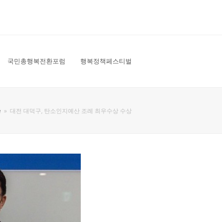
국민총행복전환포럼
행복정책페스티벌
e
»
대전 대덕구, 탄소인지예산 조례 최우수상 수상