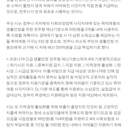
로 소득이 줄면서 생계 자체가 어려워진 시민이게 직접 돈을 지급하는
것으로, 전주시가 전국 최초로 시행하는 것이다.
우선 시는 정부나 지자체의 사회보장정책 사각지대에 있는 취약계층의
생활안정을 위한 전주형 재난기본소득 50만원을 3개월 내에 사용하도
록 지원할 계획이다. 경제위기 발생 시 더 심한 소득감소를 체감하는 이
들 취약계층 가구는 5만 명 정도로, ‘전주시 저소득 주민의 생활안정 지
원조례’에 근거해 시 자체 예산 250억원을 긴급 투입하기로 했다.
○ 코로나19 긴급 생활안정 전주형 재난기본소득의 6대 기본원칙으로는
△위기시민 지원 △중복지원 금지 △직접 지원 △지역경제 활성화 △한
시성 △시급성 등이다. 이를 바탕으로 지급 대상은 코로나19로 인해 정
상적인 경제활동을 하지 못하는 일용직 등 비정규직 근로자와 실직자
등으로 정부의 지원기준을 충족하지 못해 어려움이 가중되고 있는 취약
계층 사각지대다. 단, 다른 제도를 통해 지원받는 소상공인, 실업급여 수
급대상자, 정부의 추경예산 지원해당자 등은 지원 대상에서 제외된다.
시는 또 지역경제 활성화를 위해 매출이 줄었지만 인건비 등 고정적인
지출에 허덕이는 영세 소상공인들에게 전북도와 함께 전기요금 등 공공
요금을 사업장별로 60만원(총 134억원)을 지원하고 4대 사회보험료 사
업자 부담비용 중 1인당 월 10만원 한도 내에서 10개월간 지원하기 위해