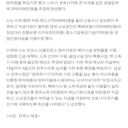
92억원을 투입키로 했다. 나아가 코로나19로 큰 타격을 입은 관광업계
에 20억5000만원을 추경에 편성했다.
시는 이와 함께 자체 예산 27억5000만원을 들여 신용도나 담보력이 부
족하고 자금사정이 열악한 영세 소상공인의 특례보증(12억5000만원)과
징검다리 전환보증 이차보전(5억원), 중소기업육성기금(10억원) 등 경
영안정자금을 지원키로 했다.
이외에 시는 보건소 선별진료소 장비지원과 복지시설 방역물품 지원,
감염증 긴급 대책비, 소독 인건비 지원, 음압시설 장비 확충사업, 책 소독
기 지원 등에 필요한 예산도 추경에 담았다. 이번 추경 예산은 이날부터
13일까지 4일간의 전주시의회 심의를 거쳐 최종 확정될 예정이다. 김승
수 전주시장은 “경제위기가 닥치면 가장 고통을 입는 층이 저소득층을
비롯한 취약계층과 정부지원에서 배제되는 사각지대”라며 “비정규직근
로자, 생계형 아르바이트, 택배기사 등 소득격감에 놓인 사람들이 삶의
끈을 놓지 않도록 중위소득 5만명에게 재난기본소득을 50만원씩 지급
하고, 소상공인들이 버텨낼 수 있는 자금을 지원하여 코로나19 위기를
조기에 극복하도록 최선을 다하겠다”고 강조했다.
<사진 : 전주시 제공>