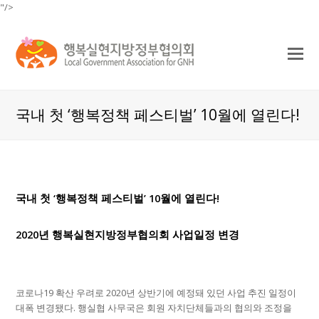
"/>
O
Mo
M
국내 첫 ‘행복정책 페스티벌’ 10월에 열린다!
국내 첫
‘
행복정책 페스티벌
’ 10
월에 열린다
!
2020
년 행복실현지방정부협의회 사업일정 변경
코로나
19
확산 우려로
2020
년 상반기에 예정돼 있던 사업 추진 일정이
대폭 변경됐다
.
행실협 사무국은 회원 자치단체들과의 협의와 조정을