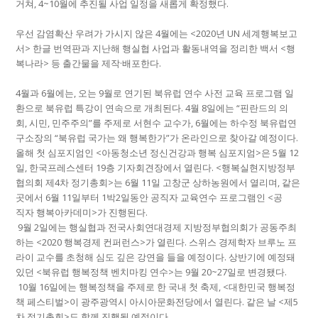
거쳐
, 4~10
월에 추진될 사업 일정을 새롭게 확정했다
.
우선 감염확산 우려가 가시지 않은
4
월에는
<2020
년
UN
세계행복보고
서
>
한글 번역판과 지난해 행실협 사업과 활동내역을 정리한 백서
<
행
복나라
>
등 출간물을 제작
·
배포한다
.
4
월과
6
월에는
,
오는
9
월로 연기된 북유럽 연수 사전 교육 프로그램 일
환으로 북유럽 특강이 연속으로 개최된다
. 4
월
8
일에는
“
핀란드의 의
회
,
시민
,
민주주의
”
를 주제로 서현수 교수가
, 6
월에는 하수정 북유럽연
구소장의
“
북유럽 국가는 왜 행복한가
”
가 온라인으로 찾아갈 예정이다
.
올해 첫 심포지엄인
<
아동청소년 정신건강과 행복 심포지엄
>
은
5
월
12
일
,
한국프레스센터
19
층 기자회견장에서 열린다
. <
행복실현지방정부
협의회 제
4
차 정기총회
>
는
6
월
11
일 고창군 상하농원에서 열리며
,
같은
곳에서
6
월
11
일부터
1
박
2
일동안 공직자 교육연수 프로그램인
<
공
직자 행복아카데미
>
가 진행된다
.
9
월
2
일에는 행실협과 전국사회연대경제 지방정부협의회가 공동주최
하는
<2020
행복경제 컨퍼런스
>
가 열린다
.
스위스 경제학자 브루노 프
라이 교수를 초청해 심도 깊은 강연을 들을 예정이다
.
상반기에 예정돼
있던
<
북유럽 행복정책 벤치마킹 연수
>
는
9
월
20~27
일로 변경됐다
.
10
월
16
일에는 행복정책을 주제로 한 국내 첫 축제
, <
대한민국 행복정
책 페스티벌
>
이 광주광역시 아시아문화전당에서 열린다
.
같은 날
<
제
5
차 정기총회
>
도 함께 진행될 예정이다
.