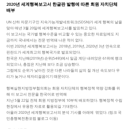
2020년 세계행복보고서 한글판 발행에 따른 회원 자치단체
배부
UN 산하 자문기구인 지속가능개발네트워크(SDSN)가 세계 행복의 날을
맞아 매년 3월 20일에 세계행복보고서를 발표하고 있다.
이 보고서는 국가별 행복수준을 비교할 수 있는 중요한 자료임에도 지
금까지 국내에서는 전문 번역돼 나온 적이 없다.
이번 2020년 세계행복보고서는 2018년, 2019년, 2020년 3년 연속으로
핀란드가 세계최고의 행복국가로 발표되었다.
한국은 지난해(2019년) 순위(54위)에서 일곱 계단 내려앉은 61위에 랭크
되었으나, 총점은 지난해 보다 조금 상승했다.
그럼에도 순위가 낮아진 것은 다른 나라들의 삶의 질 개선 속도보다 우
리가 늦거나 제자리걸음이기 때문이다.
행복실현지방정부협의회는 회원 자치단체의 행복정책 역량 강화를 위
해 이 보고서 전문을 한국어로 번역해
지난 5월 22일 전체 회원 지방정부에 10부씩 배포하였다. 행복정책 수립
현장에서 유용한 자료로 활용되길 기대한다.
아울러 2020년 세계행복보고서의 분석 기사를 아래에 엮었다. (링크 국
민총행복전환포럼 블로그 이동)