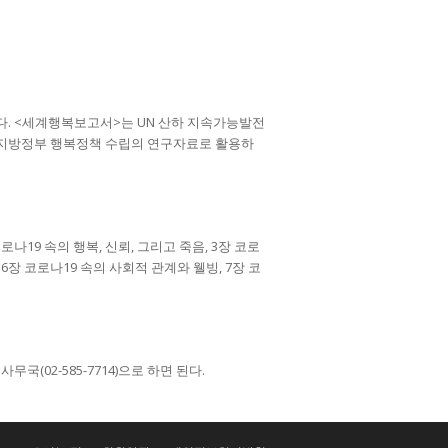
다. <세계행복보고서>는 UN 산하 지속가능발전
내 지방정부 행복정책 수립의 연구자료로 활용하
로나19 속의 행복, 신뢰, 그리고 죽음, 3장 코로
6장 코로나19 속의 사회적 관계와 웰빙, 7장 코
(02-585-7714)으로 하면 된다.