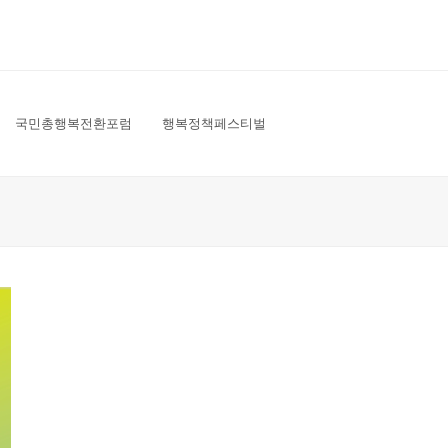
국민총행복전환포럼
행복정책페스티벌