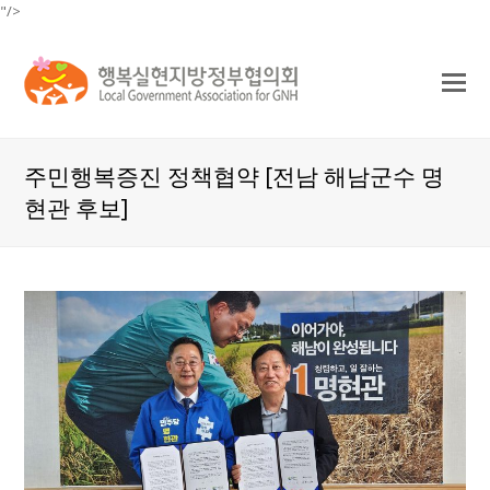
"/>
O
Mo
M
주민행복증진 정책협약 [전남 해남군수 명
현관 후보]