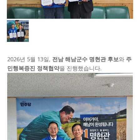
2026년 5월 13일,
전남 해남군수
명현관
후보
와
주
민행복증진 정책협약
을 진행했습니다.