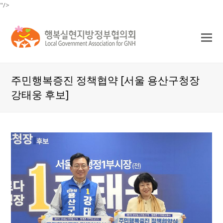
"/>
O
Mo
M
주민행복증진 정책협약 [서울 용산구청장
강태웅 후보]