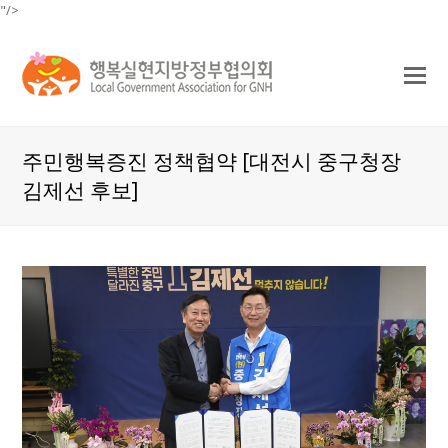
"/>
O
Mo
M
주민행복증진 정책협약 [대전시 중구청장
김제선 후보]